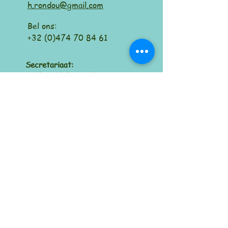
h.rondou@gmail.com
Bel ons:
+32 (0)474 70 84 61
Secretariaat:
Maatschappelijke zetel:
Moortebeekstraat
102 Dorpstraat 54
1700 Dilbeek
1785 Brussegem
België
België
Elke euro die je geeft,
is er een die ginder
duidelijk het verschil
maakt.
Kurukshetra vzw
IBAN: BE29
0012 8701