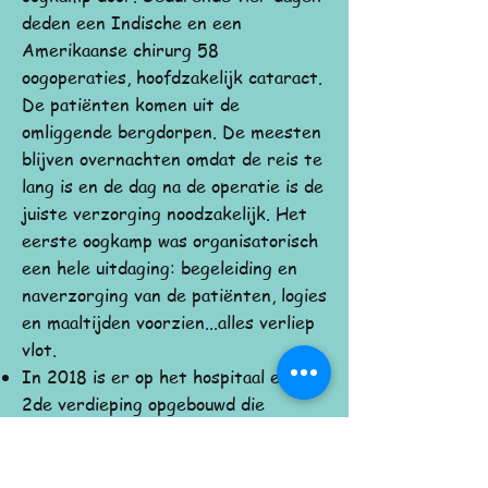
deden een Indische en een
Amerikaanse chirurg 58
oogoperaties, hoofdzakelijk cataract.
De patiënten komen uit de
omliggende bergdorpen. De meesten
blijven overnachten omdat de reis te
lang is en de dag na de operatie is de
juiste verzorging noodzakelijk. Het
eerste oogkamp was organisatorisch
een hele uitdaging: begeleiding en
naverzorging van de patiënten, logies
en maaltijden voorzien...alles verliep
vlot.
In 2018
is er op het hospitaal
een
2de verdieping opgebouwd die
dienstdoet
voor opvang van
hulpbehoevende bejaarden uit de
omgeving.