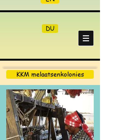
DU
KKM melaatsenkolonies