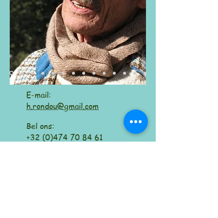
​​E-mail:
h.rondou@gmail.com
Bel ons:
+32 (0)474 70 84 61
Secretariaat:
Maatschappelijke zetel:
Moortebeekstraat
102 Dorpstraat 54
1700 Dilbeek
1785 Brussegem