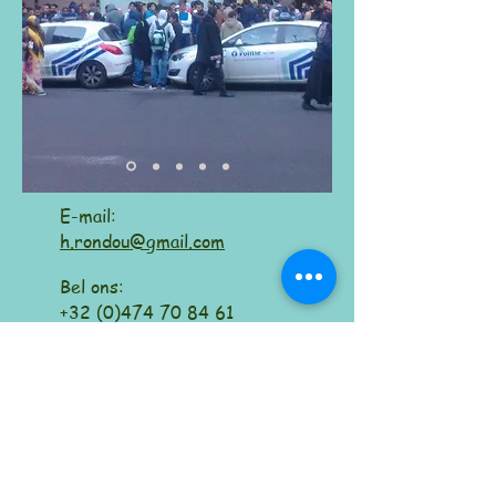
​​E-mail:
h.rondou@gmail.com
Bel ons:
+32 (0)474 70 84 61
Secretariaat:
Maatschappelijke zetel:
Moortebeekstraat
102 Dorpstraat 54
1700 Dilbeek
1785 Brussegem